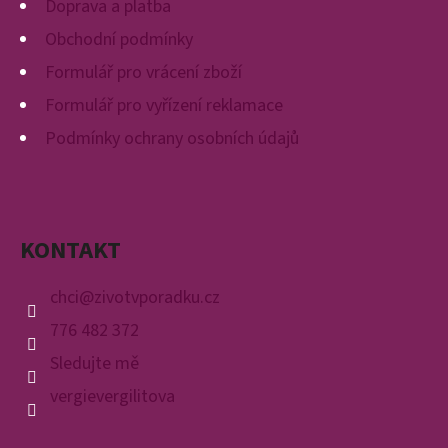
E
Doprava a platba
T
Obchodní podmínky
E
Formulář pro vrácení zboží
N
Formulář pro vyřízení reklamace
A
Podmínky ochrany osobních údajů
J
Í
T
KONTAKT
?
chci
@
zivotvporadku.cz
776 482 372
Sledujte mě
HLEDAT
vergievergilitova