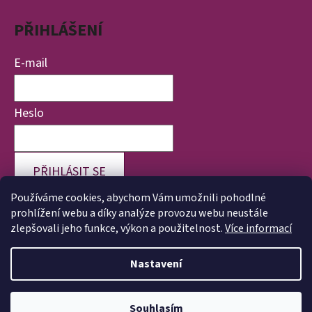
PŘIHLÁŠENÍ
E-mail
Heslo
PŘIHLÁSIT SE
Používáme cookies, abychom Vám umožnili pohodlné
Nová registrace
Zapomenuté heslo
prohlížení webu a díky analýze provozu webu neustále
zlepšovali jeho funkce, výkon a použitelnost.
Více informací
Nastavení
Vytvořil Shoptet
Copyright 2026
Veronika Válková | Životvpořádku.cz
.
Souhlasím