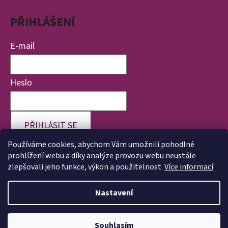
PŘIHLÁŠENÍ
E-mail
Heslo
PŘIHLÁSIT SE
Používáme cookies, abychom Vám umožnili pohodlné
Nová registrace
Zapomenuté heslo
prohlížení webu a díky analýze provozu webu neustále
zlepšovali jeho funkce, výkon a použitelnost.
Více informací
Nastavení
Vytvořil Shoptet
Copyright 2026
Veronika Válková | Životvpořádku.cz
.
Souhlasím