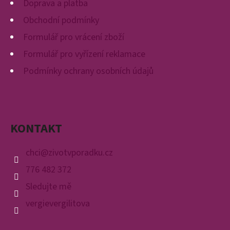
E
Doprava a platba
T
Obchodní podmínky
E
Formulář pro vrácení zboží
N
Formulář pro vyřízení reklamace
A
Podmínky ochrany osobních údajů
J
Í
T
KONTAKT
?
chci
@
zivotvporadku.cz
776 482 372
Sledujte mě
HLEDAT
vergievergilitova