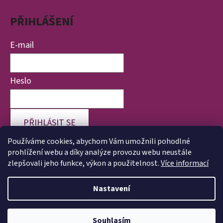
PŘIHLÁŠENÍ
E-mail
Heslo
PŘIHLÁSIT SE
Používáme cookies, abychom Vám umožnili pohodlné
Nová registrace
Zapomenuté heslo
prohlížení webu a díky analýze provozu webu neustále
zlepšovali jeho funkce, výkon a použitelnost.
Více informací
Nastavení
Vytvořil Shoptet
Copyright 2026
Veronika Válková | Životvpořádku.cz
.
Souhlasím