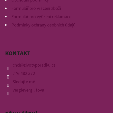
E
Obchodní podmínky
T
Formulář pro vrácení zboží
E
Formulář pro vyřízení reklamace
N
Podmínky ochrany osobních údajů
A
J
Í
KONTAKT
T
chci
@
zivotvporadku.cz
?
776 482 372
Sledujte mě
vergievergilitova
HLEDAT