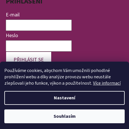
PŘIHLÁŠENÍ
E-mail
Heslo
PŘIHLÁSIT SE
Používáme cookies, abychom Vám umožnili pohodlné
Nová registrace
Zapomenuté heslo
prohlížení webu a díky analýze provozu webu neustále
zlepšovali jeho funkce, výkon a použitelnost.
Více informací
Nastavení
Vytvořil Shoptet
Copyright 2026
Veronika Válková | Životvpořádku.cz
.
Souhlasím
Všechna práva vyhrazena.