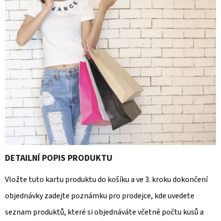
E
T
E
N
A
J
Í
T
?
DETAILNÍ POPIS PRODUKTU
Vložte tuto kartu produktu do košíku a ve 3. kroku dokončení
HLEDAT
objednávky zadejte poznámku pro prodejce, kde uvedete
seznam produktů, které si objednáváte včetně počtu kusů a