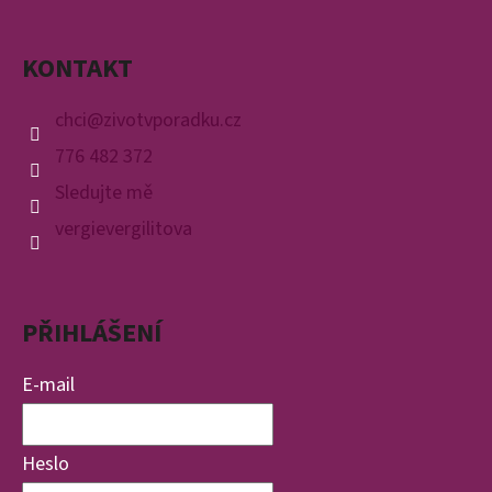
KONTAKT
chci
@
zivotvporadku.cz
776 482 372
Sledujte mě
vergievergilitova
PŘIHLÁŠENÍ
E-mail
Heslo